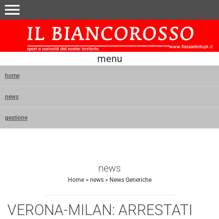
menu
menu
home
news
gestione
news
Home
>
news
>
News Generiche
VERONA-MILAN: ARRESTATI