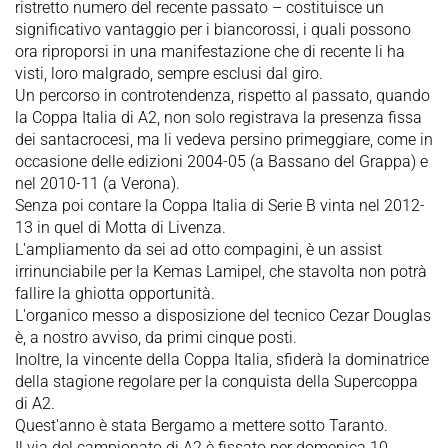
ristretto numero del recente passato – costituisce un
significativo vantaggio per i biancorossi, i quali possono
ora riproporsi in una manifestazione che di recente li ha
visti, loro malgrado, sempre esclusi dal giro.
Un percorso in controtendenza, rispetto al passato, quando
la Coppa Italia di A2, non solo registrava la presenza fissa
dei santacrocesi, ma li vedeva persino primeggiare, come in
occasione delle edizioni 2004-05 (a Bassano del Grappa) e
nel 2010-11 (a Verona).
Senza poi contare la Coppa Italia di Serie B vinta nel 2012-
13 in quel di Motta di Livenza.
L'ampliamento da sei ad otto compagini, è un assist
irrinunciabile per la Kemas Lamipel, che stavolta non potrà
fallire la ghiotta opportunità.
L'organico messo a disposizione del tecnico Cezar Douglas
è, a nostro avviso, da primi cinque posti.
Inoltre, la vincente della Coppa Italia, sfiderà la dominatrice
della stagione regolare per la conquista della Supercoppa
di A2.
Quest'anno è stata Bergamo a mettere sotto Taranto.
Il via del campionato di A2 è fissato per domenica 10