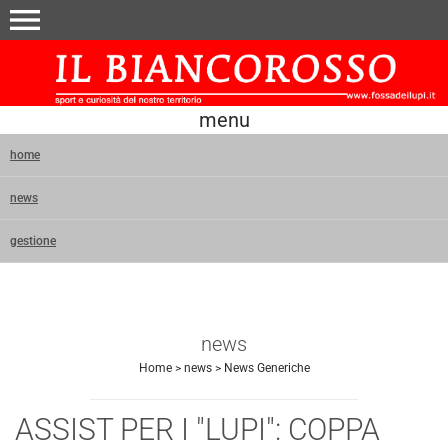
menu
menu
home
news
gestione
news
Home
>
news
>
News Generiche
ASSIST PER I "LUPI": COPPA