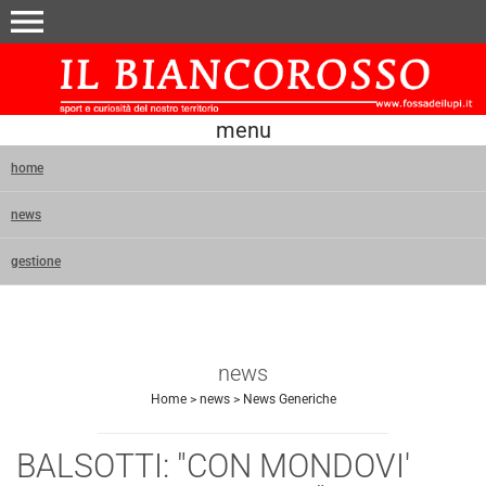
menu
menu
home
news
gestione
news
Home
>
news
>
News Generiche
BALSOTTI: "CON MONDOVI'