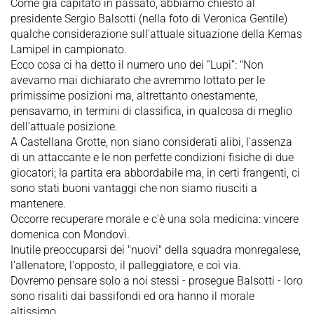
Come già capitato in passato, abbiamo chiesto al
presidente Sergio Balsotti (nella foto di Veronica Gentile)
qualche considerazione sull'attuale situazione della Kemas
Lamipel in campionato.
Ecco cosa ci ha detto il numero uno dei “Lupi”: "Non
avevamo mai dichiarato che avremmo lottato per le
primissime posizioni ma, altrettanto onestamente,
pensavamo, in termini di classifica, in qualcosa di meglio
dell’attuale posizione.
A Castellana Grotte, non siano considerati alibi, l'assenza
di un attaccante e le non perfette condizioni fisiche di due
giocatori; la partita era abbordabile ma, in certi frangenti, ci
sono stati buoni vantaggi che non siamo riusciti a
mantenere.
Occorre recuperare morale e c'è una sola medicina: vincere
domenica con Mondovì.
Inutile preoccuparsi dei "nuovi" della squadra monregalese,
l'allenatore, l'opposto, il palleggiatore, e coì via.
Dovremo pensare solo a noi stessi - prosegue Balsotti - loro
sono risaliti dai bassifondi ed ora hanno il morale
altissimo.