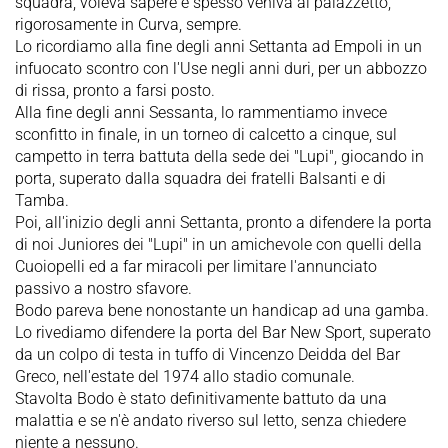
squadra, voleva sapere e spesso veniva al palazzetto,
rigorosamente in Curva, sempre.
Lo ricordiamo alla fine degli anni Settanta ad Empoli in un
infuocato scontro con l'Use negli anni duri, per un abbozzo
di rissa, pronto a farsi posto.
Alla fine degli anni Sessanta, lo rammentiamo invece
sconfitto in finale, in un torneo di calcetto a cinque, sul
campetto in terra battuta della sede dei "Lupi", giocando in
porta, superato dalla squadra dei fratelli Balsanti e di
Tamba.
Poi, all'inizio degli anni Settanta, pronto a difendere la porta
di noi Juniores dei "Lupi" in un amichevole con quelli della
Cuoiopelli ed a far miracoli per limitare l'annunciato
passivo a nostro sfavore.
Bodo pareva bene nonostante un handicap ad una gamba.
Lo rivediamo difendere la porta del Bar New Sport, superato
da un colpo di testa in tuffo di Vincenzo Deidda del Bar
Greco, nell'estate del 1974 allo stadio comunale.
Stavolta Bodo è stato definitivamente battuto da una
malattia e se n'è andato riverso sul letto, senza chiedere
niente a nessuno.