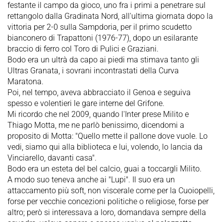
festante il campo da gioco, uno fra i primi a penetrare sul
rettangolo dalla Gradinata Nord, all'ultima giornata dopo la
vittoria per 2-0 sulla Sampdoria, per il primo scudetto
bianconero di Trapattoni (1976-77), dopo un esilarante
braccio di ferro col Toro di Pulici e Graziani.
Bodo era un ultrà da capo ai piedi ma stimava tanto gli
Ultras Granata, i sovrani incontrastati della Curva
Maratona.
Poi, nel tempo, aveva abbracciato il Genoa e seguiva
spesso e volentieri le gare interne del Grifone.
Mi ricordo che nel 2009, quando l'Inter prese Milito e
Thiago Motta, me ne parlò benissimo, dicendomi a
proposito di Motta: "Quello mette il pallone dove vuole. Lo
vedi, siamo qui alla biblioteca e lui, volendo, lo lancia da
Vinciarello, davanti casa".
Bodo era un esteta del bel calcio, guai a toccargli Milito.
A modo suo teneva anche ai "Lupi". Il suo era un
attaccamento più soft, non viscerale come per la Cuoiopelli,
forse per vecchie concezioni politiche o religiose, forse per
altro; però si interessava a loro, domandava sempre della