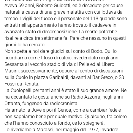
Aveva 69 anni, Roberto Guidotti, ed è deceduto per cause
naturali a causa di una grave malattia con cui lottava da
tempo. I vigili del fuoco e il personale del 118 quando sono
entrati nell'appartamento hanno trovato il cadavere in
avanzato stato di decomposizione. La morte potrebbe
risalire a circa tre settimane fa. Pare che nessuno in questi
giorni lo ha cercato.
Non spetta a noi dare giudizi sul conto di Bodo. Qui lo
ricordiamo come tifoso di calcio, rivedendolo negli anni
Sessanta al vecchio stadio di via di Pelle ed al Libero
Masini, successivamente; oppure al centro di discussioni
sulla Cuoio in piazza Garibaldi, davanti al Bar Greco, o Sù
Fossi da Renata.
La Cuoiopelli per tanti anni è stato il suo grande amore. Ne
ha decantato le gesta anche su Radio Azzurra, negli anni
Ottanta, fungendo da radiocronista.
Ha amato la Juve e poi il Genoa, come a cambiar fede e
non sappiamo bene per quale motivo. Qualcuno, fra coloro
che l'hanno conosciuto a fondo, ce lo spiegherà.
Lo rivediamo a Marassi, nel maggio del 1977, invadere