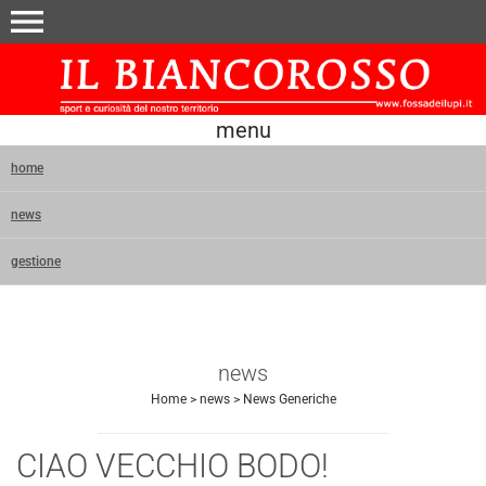
menu
menu
home
news
gestione
news
Home
>
news
>
News Generiche
CIAO VECCHIO BODO!