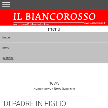
menu
menu
home
news
gestione
news
Home
>
news
>
News Generiche
DI PADRE IN FIGLIO