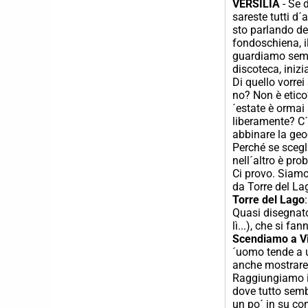
VERSILIA
- Se d
sareste tutti d´
sto parlando de
fondoschiena, il
guardiamo sempr
discoteca, inizia
Di quello vorrei
no? Non è etico?
´estate è ormai
liberamente? C´
abbinare la geo
Perché se scegl
nell´altro è pro
Ci provo. Siamo 
da Torre del Lag
Torre del Lago
Quasi disegnato
lì...), che si f
Scendiamo a Vi
´uomo tende a u
anche mostrare 
Raggiungiamo il 
dove tutto sembr
un po´ in su co