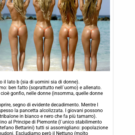
il lato b (sia di uomini sia di donne).
simo: ben fatto (soprattutto nell´uomo) e allenato.
cioè gonfio, nelle donne (insomma, quelle donne
coprire, segno di evidente decadimento. Mentre l
 spesso la pancetta alcolizzata. I giovani possono
tribalone in bianco e nero che fa più tamarro).
Fino al Principe di Piemonte (l´unico stabilimento
Stefano Bettarini) tutti si assomigliano: popolazione
mudoni. Escludiamo però il Nettuno (molto