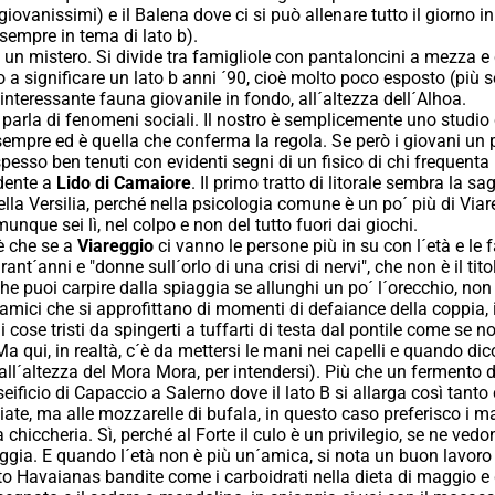
iovanissimi) e il Balena dove ci si può allenare tutto il giorno i
sempre in tema di lato b).
 un mistero. Si divide tra famigliole con pantaloncini a mezza e
o a significare un lato b anni ´90, cioè molto poco esposto (pi
interessante fauna giovanile in fondo, all´altezza dell´Alhoa.
i parla di fenomeni sociali. Il nostro è semplicemente uno studio
sempre ed è quella che conferma la regola. Se però i giovani un 
pesso ben tenuti con evidenti segni di un fisico di chi frequenta 
idente a
Lido di Camaiore
. Il primo tratto di litorale sembra la sa
la Versilia, perché nella psicologia comune è un po´ più di Via
unque sei lì, nel colpo e non del tutto fuori dai giochi.
 è che se a
Viareggio
ci vanno le persone più in su con l´età e le
rant´anni e "donne sull´orlo di una crisi di nervi", che non è il tit
he puoi carpire dalla spiaggia se allunghi un po´ l´orecchio, no
 amici che si approfittano di momenti di defaiance della coppia, 
 cose tristi da spingerti a tuffarti di testa dal pontile come se 
a qui, in realtà, c´è da mettersi le mani nei capelli e quando dico
all´altezza del Mora Mora, per intendersi). Più che un fermento 
eificio di Capaccio a Salerno dove il lato B si allarga così tanto
ate, ma alle mozzarelle di bufala, in questo caso preferisco i 
chiccheria. Sì, perché al Forte il culo è un privilegio, se ne vedon
ggia. E quando l´età non è più un´amica, si nota un buon lavoro d
ito Havaianas bandite come i carboidrati nella dieta di maggio 