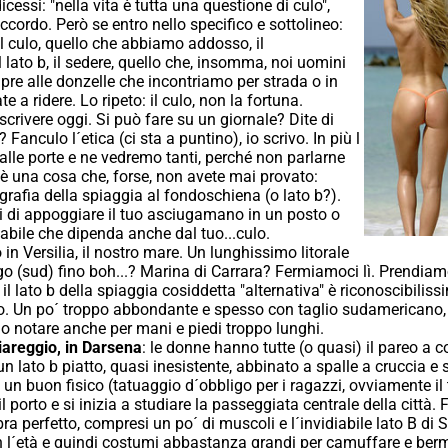
icessi: "nella vita è tutta una questione di culo",
accordo. Però se entro nello specifico e sottolineo:
l culo, quello che abbiamo addosso, il
 lato b, il sedere, quello che, insomma, noi uomini
e alle donzelle che incontriamo per strada o in
te a ridere. Lo ripeto: il culo, non la fortuna.
 scrivere oggi. Si può fare su un giornale? Dite di
 Fanculo l´etica (ci sta a puntino), io scrivo. In più l
 alle porte e ne vedremo tanti, perché non parlarne
è una cosa che, forse, non avete mai provato:
grafia della spiaggia al fondoschiena (o lato b?).
i di appoggiare il tuo asciugamano in un posto o
babile che dipenda anche dal tuo...culo.
in Versilia, il nostro mare. Un lunghissimo litorale
o (sud) fino boh...? Marina di Carrara? Fermiamoci lì. Prendiamo 
: il lato b della spiaggia cosiddetta "alternativa" è riconoscibilis
. Un po´ troppo abbondante e spesso con taglio sudamericano, 
anno notare anche per mani e piedi troppo lunghi.
areggio, in Darsena
: le donne hanno tutte (o quasi) il pareo a 
n lato b piatto, quasi inesistente, abbinato a spalle a cruccia e
un buon fisico (tatuaggio d´obbligo per i ragazzi, ovviamente il 
porto e si inizia a studiare la passeggiata centrale della città. 
a perfetto, compresi un po´ di muscoli e l´invidiabile lato B di 
n l´età e quindi costumi abbastanza grandi per camuffare e ber