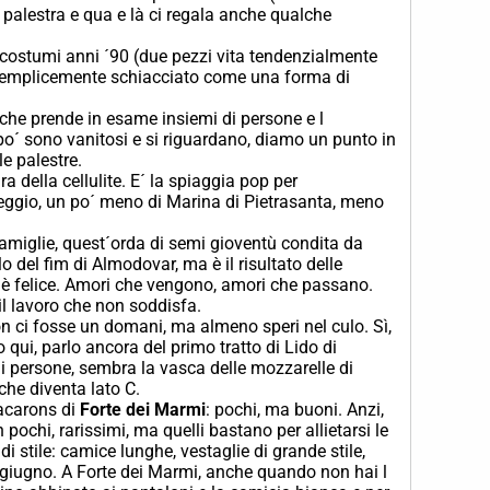
n palestra e qua e là ci regala anche qualche
 costumi anni ´90 (due pezzi vita tendenzialmente
ù semplicemente schiacciato come una forma di
 che prende in esame insiemi di persone e l
po´ sono vanitosi e si riguardano, diamo un punto in
le palestre.
gra della cellulite. E´ la spiaggia pop per
reggio, un po´ meno di Marina di Pietrasanta, meno
 famiglie, quest´orda di semi gioventù condita da
olo del fim di Almodovar, ma è il risultato delle
n è felice. Amori che vengono, amori che passano.
il lavoro che non soddisfa.
non ci fosse un domani, ma almeno speri nel culo. Sì,
 qui, parlo ancora del primo tratto di Lido di
di persone, sembra la vasca delle mozzarelle di
 che diventa lato C.
macarons di
Forte dei Marmi
: pochi, ma buoni. Anzi,
 pochi, rarissimi, ma quelli bastano per allietarsi le
i stile: camice lunghe, vestaglie di grande stile,
e giugno. A Forte dei Marmi, anche quando non hai l