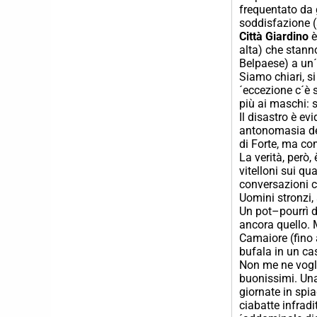
frequentato da g
soddisfazione (
Città Giardino
è
alta) che stann
Belpaese) a un´
Siamo chiari, s
´eccezione c´è 
più ai maschi: s
Il disastro è ev
antonomasia del
di Forte, ma com
La verità, però,
vitelloni sui qua
conversazioni c
Uomini stronzi,
Un pot–pourrì di
ancora quello. M
Camaiore (fino 
bufala in un cas
Non me ne vogli
buonissimi. Una 
giornate in spia
ciabatte infrad