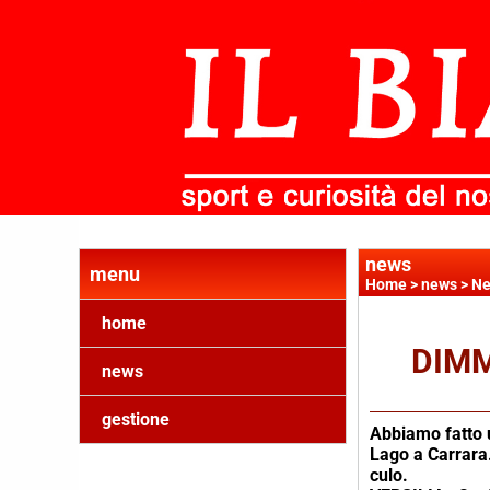
news
menu
Home
>
news
>
Ne
home
DIMM
news
gestione
Abbiamo fatto u
Lago a Carrara. 
culo.