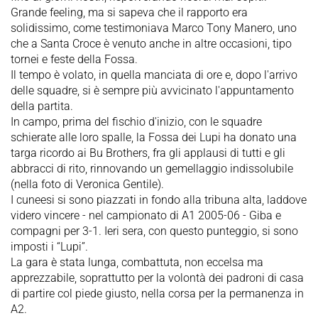
Grande feeling, ma si sapeva che il rapporto era
solidissimo, come testimoniava Marco Tony Manero, uno
che a Santa Croce è venuto anche in altre occasioni, tipo
tornei e feste della Fossa.
Il tempo è volato, in quella manciata di ore e, dopo l'arrivo
delle squadre, si è sempre più avvicinato l'appuntamento
della partita.
In campo, prima del fischio d'inizio, con le squadre
schierate alle loro spalle, la Fossa dei Lupi ha donato una
targa ricordo ai Bu Brothers, fra gli applausi di tutti e gli
abbracci di rito, rinnovando un gemellaggio indissolubile
(nella foto di Veronica Gentile).
I cuneesi si sono piazzati in fondo alla tribuna alta, laddove
videro vincere - nel campionato di A1 2005-06 - Giba e
compagni per 3-1. Ieri sera, con questo punteggio, si sono
imposti i “Lupi”.
La gara è stata lunga, combattuta, non eccelsa ma
apprezzabile, soprattutto per la volontà dei padroni di casa
di partire col piede giusto, nella corsa per la permanenza in
A2.