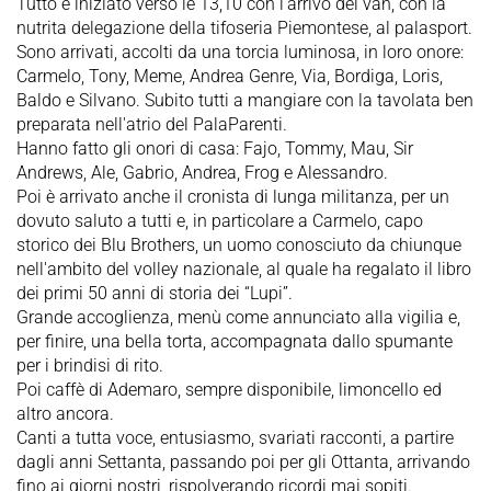
Tutto è iniziato verso le 13,10 con l'arrivo del van, con la
nutrita delegazione della tifoseria Piemontese, al palasport.
Sono arrivati, accolti da una torcia luminosa, in loro onore:
Carmelo, Tony, Meme, Andrea Genre, Via, Bordiga, Loris,
Baldo e Silvano. Subito tutti a mangiare con la tavolata ben
preparata nell'atrio del PalaParenti.
Hanno fatto gli onori di casa: Fajo, Tommy, Mau, Sir
Andrews, Ale, Gabrio, Andrea, Frog e Alessandro.
Poi è arrivato anche il cronista di lunga militanza, per un
dovuto saluto a tutti e, in particolare a Carmelo, capo
storico dei Blu Brothers, un uomo conosciuto da chiunque
nell'ambito del volley nazionale, al quale ha regalato il libro
dei primi 50 anni di storia dei “Lupi”.
Grande accoglienza, menù come annunciato alla vigilia e,
per finire, una bella torta, accompagnata dallo spumante
per i brindisi di rito.
Poi caffè di Ademaro, sempre disponibile, limoncello ed
altro ancora.
Canti a tutta voce, entusiasmo, svariati racconti, a partire
dagli anni Settanta, passando poi per gli Ottanta, arrivando
fino ai giorni nostri, rispolverando ricordi mai sopiti.