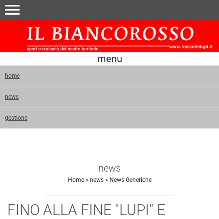
menu
menu
home
news
gestione
news
Home
>
news
>
News Generiche
FINO ALLA FINE "LUPI" E