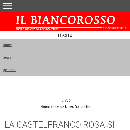
menu
menu
home
news
gestione
news
Home
>
news
>
News Generiche
LA CASTELFRANCO ROSA SI