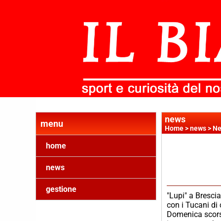
news
menu
Home
>
news
>
Ne
home
news
gestione
"Lupi" a Bresci
con i Tucani d
Domenica scorsa