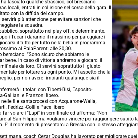
 ha lasciato qualche strascico, col bresciano
tras locali, entrati in collisione nel corso della gara. Il
ltato con la diffida del campo.
 servirà più attenzione per evitare sanzioni che
neggiare la squadra.
pubblico, soprattutto nei play off, è determinante.
ippo i Tucani daranno il massimo per pareggiare il
giocarsi il tutto per tutto nella bella in programma
rossimo al PalaParenti alle 20,30.
aro bersciano: “Sono sicuro che abbiamo le
far bene. In caso di vittoria andremo a giocarci il
ifinale da loro. Ci servirà soprattutto il giusto
entale per lottare su ogni punto. Mi aspetto che la
eglio, per non avere rimpianti qualunque sia il
.
rmerà i titolari con Tiberti-Bisi, Esposito-
la-Galliani e Franzoni libero.
nelle file santacrocesi con Acquarone-Walla,
, Fedrizzi-Colli e Pace libero.
 far volare i "Lupi" in semifinale ed afferma: “Non
care al San Filippo ma vogliamo vincere per raggiungere subito l
ita. E' il momento di presentarci a Brescia con lo stesso attegg
 settimana, coach Cezar Douglas ha lavorato per migliorare quei d