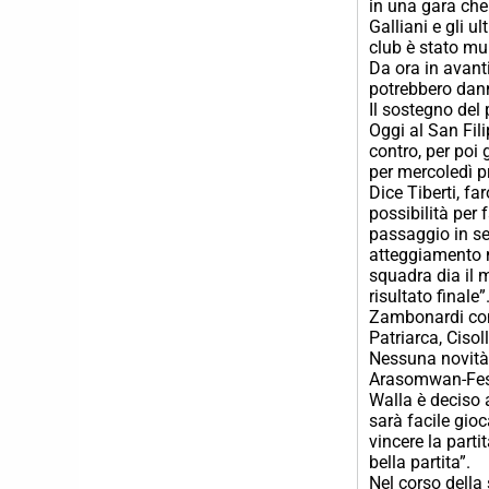
in una gara che
Galliani e gli ul
club è stato mu
Da ora in avanti
potrebbero dan
Il sostegno del 
Oggi al San Fil
contro, per poi 
per mercoledì p
Dice Tiberti, f
possibilità per 
passaggio in sem
atteggiamento m
squadra dia il m
risultato finale”
Zambonardi confe
Patriarca, Cisol
Nessuna novità 
Arasomwan-Fesrti
Walla è deciso a
sarà facile gio
vincere la part
bella partita”.
Nel corso della