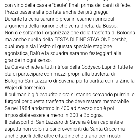
con vino della casa e "beute" finali prima dei canti di fede.
Prezzi bassi e alla portata anche dei più greggi.
Durante la cena saranno presi in esame i principali
argomenti della riunione che verrà diretta da Busso.
Non c´è soltanto l´organizzazione della trasferta di Bologna
ma anche quella della FESTA DI FINE STAGIONE perchè,
qualunque sia l´esito di questa speciale stagione
agonistica, Dalù e la squadra saranno festeggiati alla
grande in ogni senso.
La Curva chiede a tutti i tifosi della Codyeco Lupi di tutte le
età di partecipare con mezzi propri alla trasferta di
Bologna-San Lazzaro di Savena per la partita con la Zinella
Wajel di domenica.
Il pullman è già esaurito e ora si stanno cercando pulmini e
furgoni per questa trasferta che deve restare memorabile.
Se nel 1984 andammo in 400 ad Arezzo non è poi
impossibile essere almeno in 300 a Bologna.
Il palasport di San Lazzaro di Savena è ben capiente e
aspetta non solo i tifosi provenienti da Santa Croce ma
anche quelli delle altre cittadine che tifano per i nostri