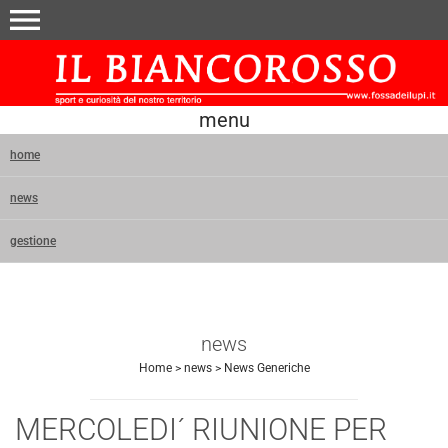
menu
menu
home
news
gestione
news
Home
>
news
>
News Generiche
MERCOLEDI´ RIUNIONE PER