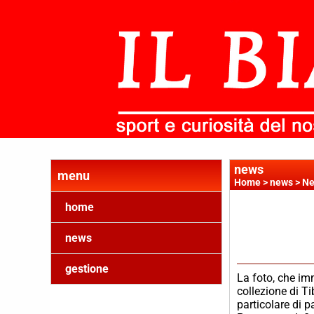
news
menu
Home
>
news
>
Ne
home
news
gestione
La foto, che imm
collezione di Ti
particolare di p