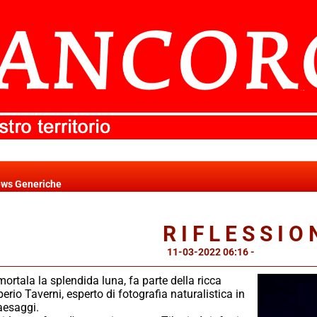
ws Generiche
R I F L E S S I O 
11-03-2022 06:16
-
News Generi
ortala la splendida luna, fa parte della ricca
berio Taverni, esperto di fotografia naturalistica in
aesaggi.