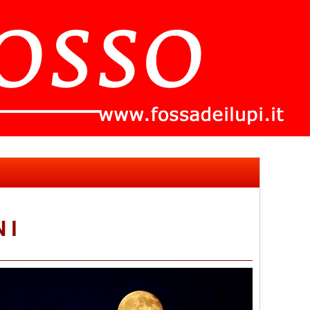
N I
che