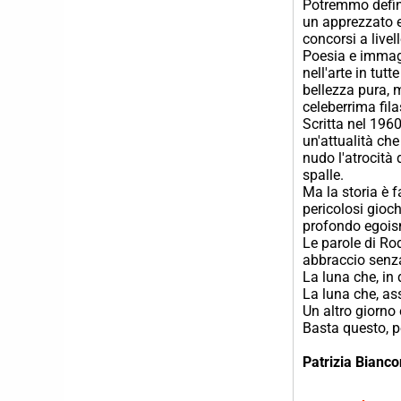
Potremmo definir
un apprezzato e
concorsi a livel
Poesia e immag
nell'arte in tutt
bellezza pura, m
celeberrima fila
Scritta nel 1960
un'attualità che
nudo l'atrocità
spalle.
Ma la storia è f
pericolosi gioc
profondo egoi
Le parole di Rod
abbraccio senza
La luna che, in 
La luna che, as
Un altro giorno 
Basta questo, pe
Patrizia Bianco