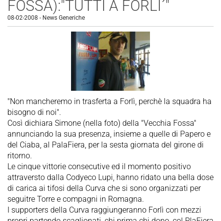
FOSSA):"TUTTI A FORLI´"
08-02-2008
-
News Generiche
"Non mancheremo in trasferta a Forlì, perchè la squadra ha
bisogno di noi".
Così dichiara Simone (nella foto) della "Vecchia Fossa"
annunciando la sua presenza, insieme a quelle di Papero e
del Ciaba, al PalaFiera, per la sesta giornata del girone di
ritorno.
Le cinque vittorie consecutive ed il momento positivo
attraversto dalla Codyeco Lupi, hanno ridato una bella dose
di carica ai tifosi della Curva che si sono organizzati per
seguitre Torre e compagni in Romagna.
I supporters della Curva raggiungeranno Forlì con mezzi
propri partendo scaglionati, chi prima chi dopo, col PlaFiera