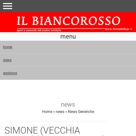
menu
menu
home
news
gestione
news
Home
>
news
>
News Generiche
SIMONE (VECCHIA